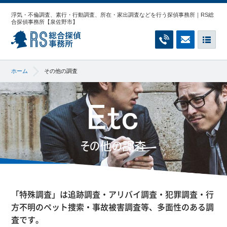
浮気・不倫調査、素行・行動調査、所在・家出調査などを行う探偵事務所｜RS総
合探偵事務所【泉佐野市】
RS総合探偵事務所
お電話でのご相
無料相談
メ
ホーム
その他の調査
「特殊調査」は追跡調査・アリバイ調査・犯罪調査・行
方不明のペット捜索・事故被害調査等、多面性のある調
査です。