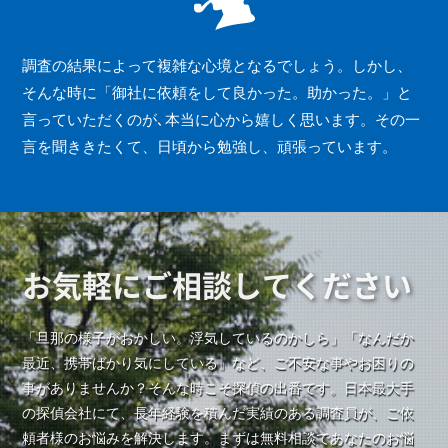
調査の結果によって複雑な心境となるでしょう。しかし、
そんな時に「御社に依頼をして良かった。助かった。」と
言っていただくのが､本当に心から嬉しく思います。その一
言を聞ききたくて、日頃から勉強し、頑張っています。
お気軽にご相談してください
「旦那の様子がおかしい。浮気しているのかしら」「なんだか
最近、携帯ばかり気にしている」など、ご不安な事やお困りの
事がありませんか？そんな時こそ探偵の出番です。日本最大手
の探偵会社にて、長年経験を積んだ実績のある調査員が、ご依
頼者様のお悩みを解決します。まずは無料相談であなたのお悩