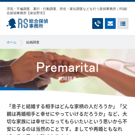
浮気・不倫調査、素行・行動調査、所在・家出調査などを行う探偵事務所｜RS総
合探偵事務所【泉佐野市】
RS総合探偵事務所
お電話でのご相
無料相談
メ
ホーム
結婚調査
「息子と結婚する相手はどんな家柄の人だろうか」「父
親は再婚相手と幸せにやっていけるだろうか」など、大
切な家族には幸せになってもらいたいという思いから不
安になるのは当然のことです。ましてや再婚ともなれ