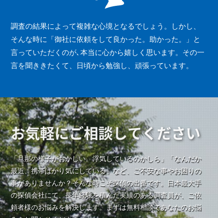
調査の結果によって複雑な心境となるでしょう。しかし、
そんな時に「御社に依頼をして良かった。助かった。」と
言っていただくのが､本当に心から嬉しく思います。その一
言を聞ききたくて、日頃から勉強し、頑張っています。
お気軽にご相談してください
「旦那の様子がおかしい。浮気しているのかしら」「なんだか
最近、携帯ばかり気にしている」など、ご不安な事やお困りの
事がありませんか？そんな時こそ探偵の出番です。日本最大手
の探偵会社にて、長年経験を積んだ実績のある調査員が、ご依
頼者様のお悩みを解決します。まずは無料相談であなたのお悩