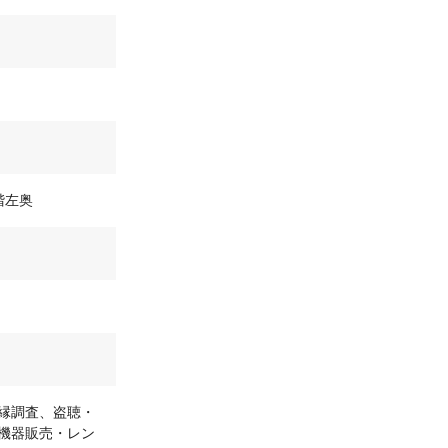
階左奥
縁調査、盗聴・
機器販売・レン