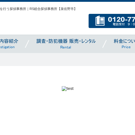
を行う探偵事務所｜RS総合探偵事務所【泉佐野市】
S総合探偵事務所
事務所について
業務内容紹介
調査・防犯機器販
Investigation
Rental