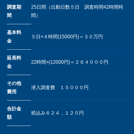
調査期
25日間（出動日数５日 調査時間42時間時
間
間）
基本料
５日×４時間(15000円)＝３０万円
金
延長料
22時間×(12000円)＝２６４０００円
金
その他
潜入調査費 １５０００円
費用
合計金
税込み６２４，１２０円
額