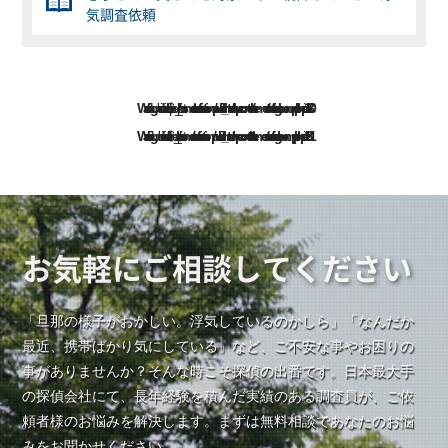
気調査依頼
Warning
: Undefined variable $prev_post in
/home/rstantei/rs-tantei.com/public_html/wp-content/themes/rs-tantei/single-example.php
130
Warning
: Undefined variable $next_post in
/home/rstantei/rs-tantei.com/public_html/wp-content/themes/rs-tantei/single-example.php
131
お気軽にご相談してください
「旦那の様子がおかしい。浮気しているのかしら」「なんだか
最近、携帯ばかり気にしている」など、ご不安な事やお困りの
事がありませんか？そんな時こそ探偵の出番です。日本最大手
の探偵会社にて、長年経験を積んだ実績のある調査員が、ご依
頼者様のお悩みを解決します。まずは無料相談であなたのお悩
みをお聞かせください。