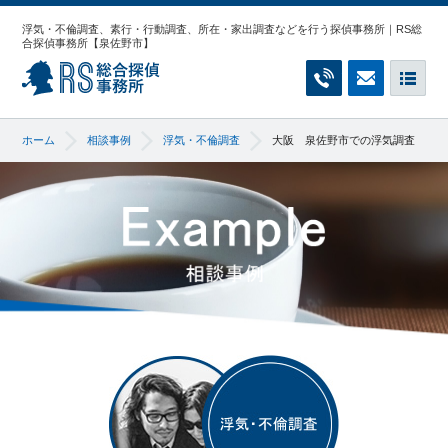
浮気・不倫調査、素行・行動調査、所在・家出調査などを行う探偵事務所｜RS総
合探偵事務所【泉佐野市】
RS総合探偵事務所
お電話でのご相
無料相談
メ
ホーム
相談事例
浮気・不倫調査
大阪 泉佐野市での浮気調査