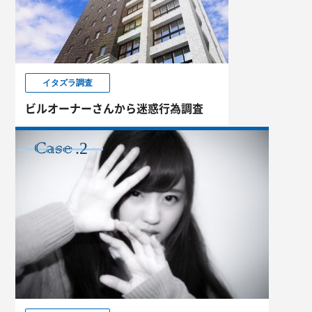
イタズラ調査
ビルオーナーさんから迷惑行為調査
.2
CASE