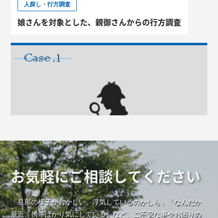
人探し・行方調査
娘さんを対象とした、親御さんからの行方調査
.1
CASE
お気軽にご相談してください
浮気・不倫調査
「旦那の様子がおかしい。浮気しているのかしら」「なんだか
息子さんの奥さんを対象とした親御さんからの浮気
最近、携帯ばかり気にしている」など、ご不安な事やお困りの