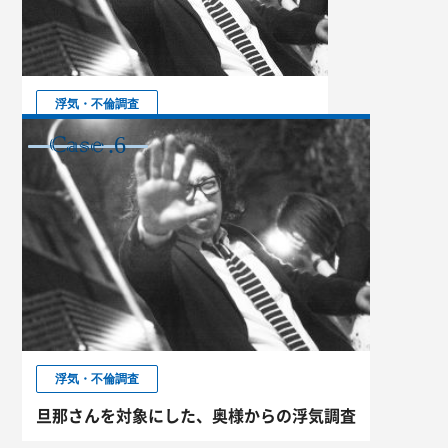
浮気・不倫調査
貝塚市での浮気調査依頼
.6
CASE
浮気・不倫調査
旦那さんを対象にした、奥様からの浮気調査