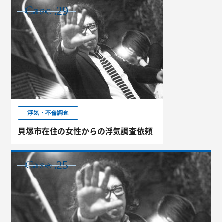
.29
CASE
浮気・不倫調査
貝塚市在住の女性からの浮気調査依頼
.25
CASE