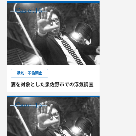
.16
CASE
浮気・不倫調査
妻を対象とした泉佐野市での浮気調査
.13
CASE