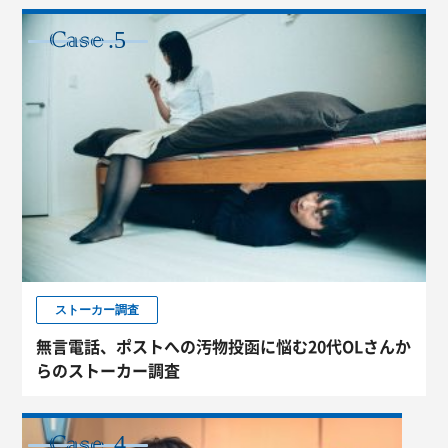
.5
CASE
ストーカー調査
無言電話、ポストへの汚物投函に悩む20代OLさんか
らのストーカー調査
.4
CASE