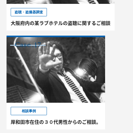
盗聴・盗撮器調査
大阪府内の某ラブホテルの盗聴に関するご相談
.17
CASE
相談事例
岸和田市在住の３０代男性からのご相談。