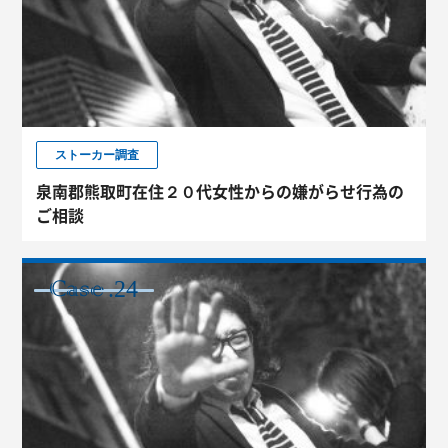
ストーカー調査
泉南郡熊取町在住２０代女性からの嫌がらせ行為の
ご相談
.24
CASE