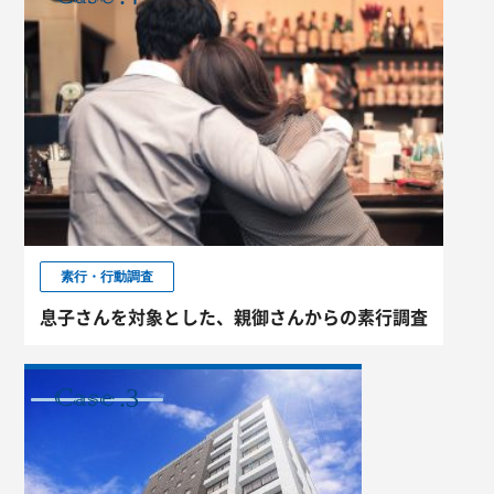
素行・行動調査
息子さんを対象とした、親御さんからの素行調査
.3
CASE