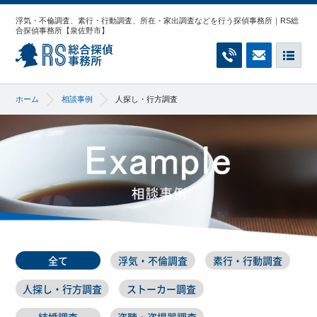
浮気・不倫調査、素行・行動調査、所在・家出調査などを行う探偵事務所｜RS総
合探偵事務所【泉佐野市】
RS総合探偵事務所
お電話でのご相
無料相談
メ
ホーム
相談事例
人探し・行方調査
全て
浮気・不倫調査
素行・行動調査
人探し・行方調査
ストーカー調査
結婚調査
盗聴・盗撮器調査