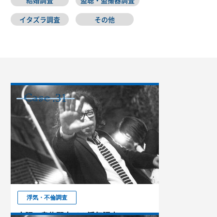
イタズラ調査
その他
.31
CASE
浮気・不倫調査
大阪 泉佐野市での浮気調査